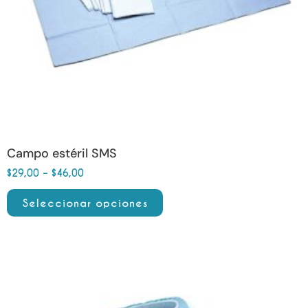
elegir
en
la
página
de
producto
Campo estéril SMS
$
29,00
–
$
46,00
Seleccionar opciones
Este
producto
tiene