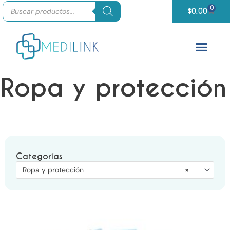
Búsqueda
Ir
0
Carrit
de
$
0,00
productos
al
contenido
Ropa y protección
Categorías
Ropa y protección
×