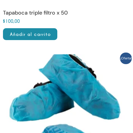
Tapaboca triple filtro x 50
$
100,00
Añadir al carrito
Original
Current
¡Oferta!
price
price
was:
is:
$393,00.
$239,00.