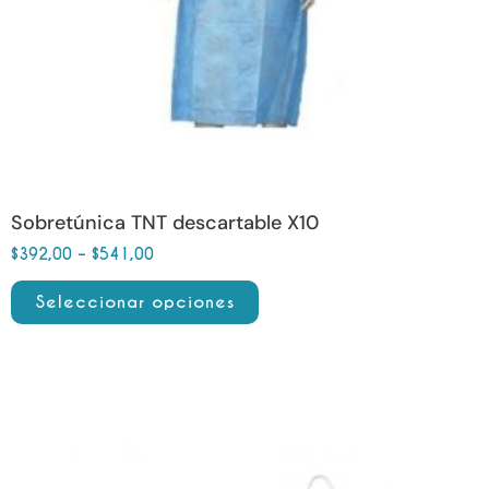
en
la
página
de
producto
Sobretúnica TNT descartable X10
$
392,00
–
$
541,00
Seleccionar opciones