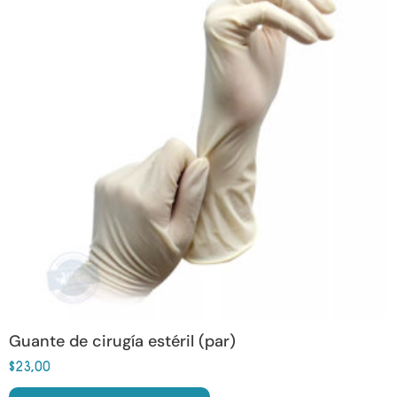
múltiples
variantes.
Las
opciones
se
pueden
elegir
en
la
página
de
producto
Guante de cirugía estéril (par)
$
23,00