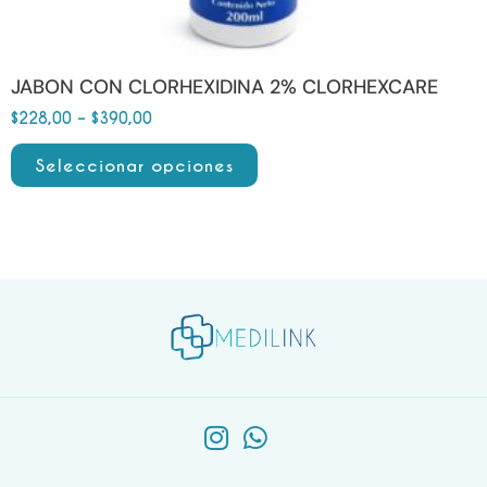
producto
JABON CON CLORHEXIDINA 2% CLORHEXCARE
$
228,00
–
$
390,00
Seleccionar opciones