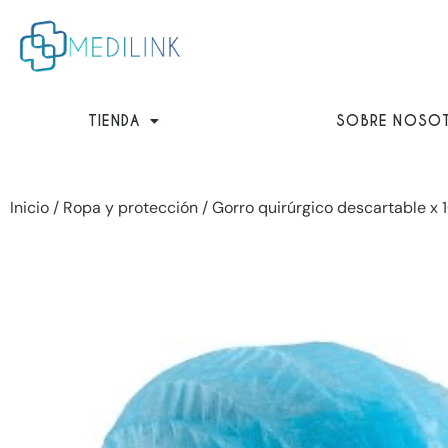
Ir
al
contenido
TIENDA
SOBRE NOSO
Inicio
/
Ropa y protección
/ Gorro quirúrgico descartable x 