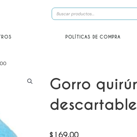
Búsqueda
de
productos
TROS
POLÍTICAS DE COMPRA
100
Gorro quirú
descartable
$
169,00