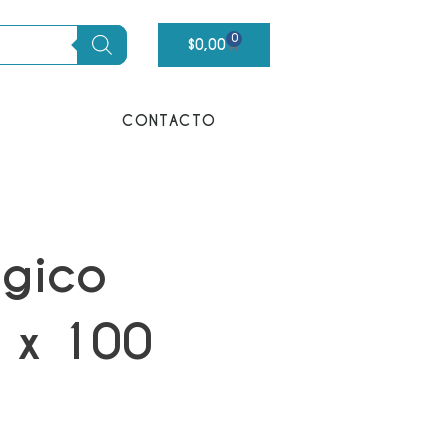
0
Carrito
$
0,00
CONTACTO
rgico
 x 100