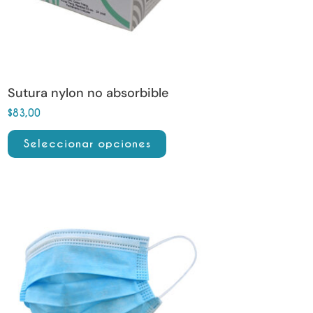
opciones
se
pueden
elegir
en
Sutura nylon no absorbible
la
$
83,00
página
Seleccionar opciones
de
producto