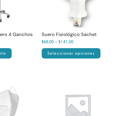
opciones
se
pueden
elegir
en
uero 4 Ganchos
Suero Fisiológico Sachet
la
$
68,00
–
$
141,00
página
ito
Seleccionar opciones
de
producto