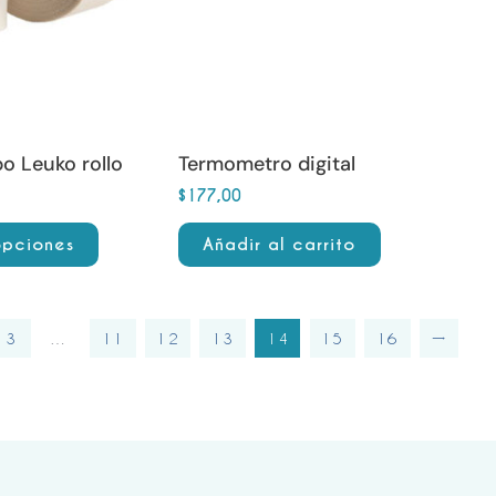
po Leuko rollo
Termometro digital
$
177,00
opciones
Añadir al carrito
3
…
11
12
13
14
15
16
→