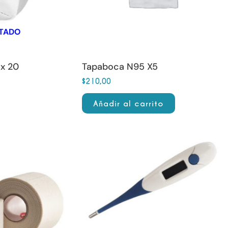
TADO
x 20
Tapaboca N95 X5
$
210,00
Añadir al carrito
rice
ange:
$100,00
hrough
370,00