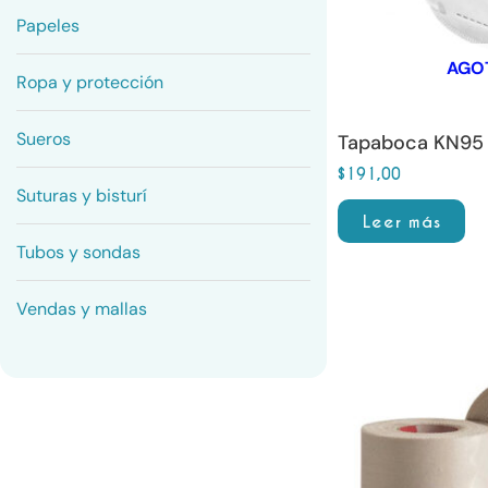
Papeles
AGO
Ropa y protección
Sueros
Tapaboca KN95 
$
191,00
Suturas y bisturí
Leer más
Tubos y sondas
P
Vendas y mallas
Este
r
producto
t
tiene
$
múltiples
variantes.
Las