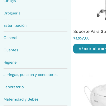
Cirugía
Droguería
Esterilización
Soporte Para S
General
$
3.857,00
Añadir al carr
Guantes
Higiene
Jeringas, puncion y conectores
Laboratorio
Maternidad y Bebés