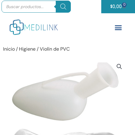
Búsqueda
Ir
0
Carrit
de
$
0,00
productos
al
contenido
Inicio
/
Higiene
/ Violín de PVC