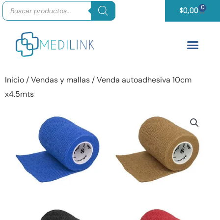
Búsqueda
Ir
0
Carrit
de
$
0,00
productos
al
contenido
Inicio
/
Vendas y mallas
/ Venda autoadhesiva 10cm
x4.5mts