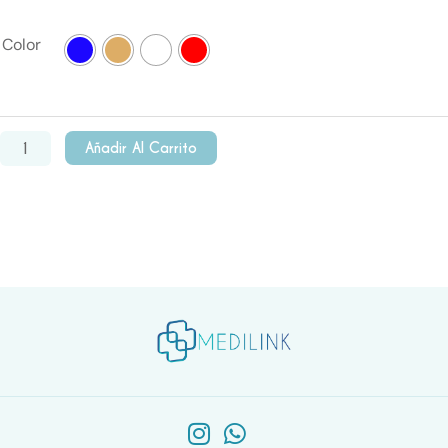
Venda
Color
autoadhesiva
10cm
x4.5mts
cantidad
Añadir Al Carrito