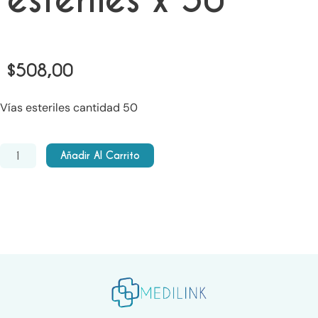
esteriles x 50
$
508,00
Vías esteriles cantidad 50
Llaves
Añadir Al Carrito
de
3
vías
esteriles
x
50
cantidad