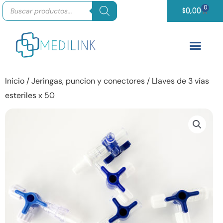
Búsqueda
Ir
0
Carrit
de
$
0,00
productos
al
contenido
Inicio
/
Jeringas, puncion y conectores
/ Llaves de 3 vías
esteriles x 50