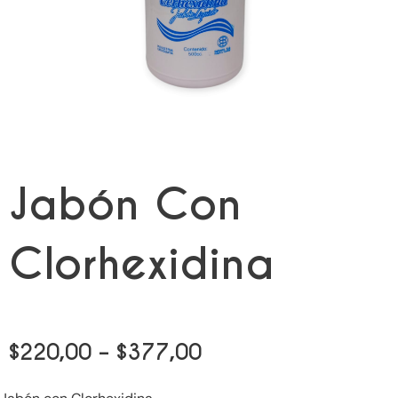
Jabón Con
Clorhexidina
Price
$
220,00
–
$
377,00
range: