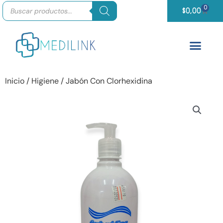
Búsqueda
Ir
0
Carrit
de
$
0,00
productos
al
contenido
Inicio
/
Higiene
/ Jabón Con Clorhexidina