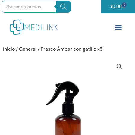
Búsqueda
Ir
0
Carrit
de
$
0,00
productos
al
contenido
Inicio
/
General
/ Frasco Ámbar con gatillo x5