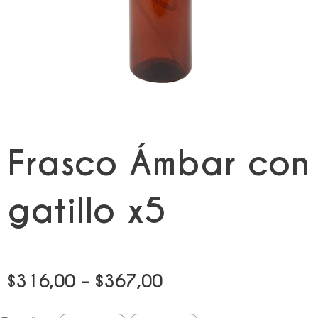
Frasco Ámbar con
gatillo x5
Price
$
316,00
–
$
367,00
range:
Frasco