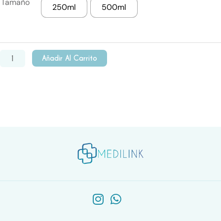
Tamaño
250ml
500ml
Ámbar
$316,00
con
through
gatillo
x5
$367,00
Añadir Al Carrito
cantidad