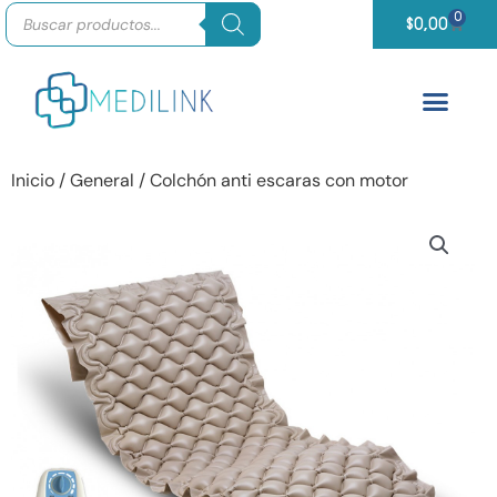
Búsqueda
Ir
0
Carrit
de
$
0,00
productos
al
contenido
Inicio
/
General
/ Colchón anti escaras con motor