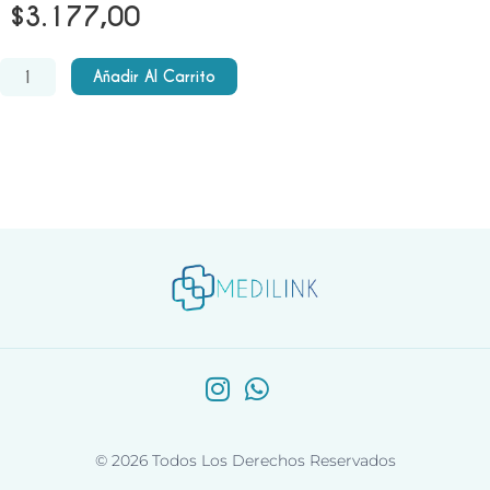
$
3.177,00
Colchón
Añadir Al Carrito
anti
escaras
con
motor
cantidad
© 2026 Todos Los Derechos Reservados