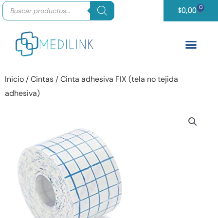
Búsqueda
Ir
0
Carrit
de
$
0,00
productos
al
contenido
Inicio
/
Cintas
/ Cinta adhesiva FIX (tela no tejida
adhesiva)