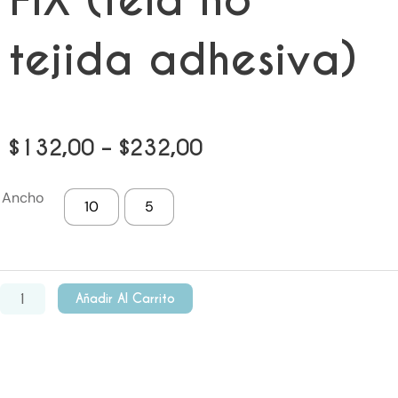
FIX (tela no
tejida adhesiva)
Price
$
132,00
–
$
232,00
range:
Cinta
Ancho
10
5
adhesiva
$132,00
FIX
through
(tela
no
$232,00
Añadir Al Carrito
tejida
adhesiva)
cantidad