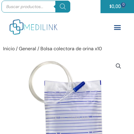
Búsqueda
Ir
0
Carrit
de
$
0,00
productos
al
contenido
Inicio
/
General
/ Bolsa colectora de orina x10