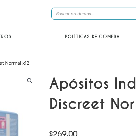
Búsqueda
de
productos
TROS
POLÍTICAS DE COMPRA
et Normal x12
Apósitos In
Discreet No
$
269,00