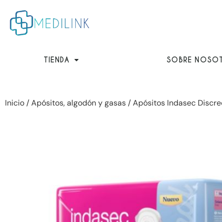
Ir
al
contenido
TIENDA
SOBRE NOSO
Inicio
/
Apósitos, algodón y gasas
/ Apósitos Indasec Discre