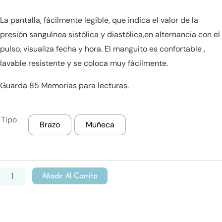
range:
La pantalla, fácilmente legible, que indica el valor de la
presión sanguínea sistólica y diastólica,en alternancia con el
$3.568,00
pulso, visualiza fecha y hora. El manguito es confortable ,
through
lavable resistente y se coloca muy fácilmente.
$4.315,00
Guarda 85 Memorias para lecturas.
Aparto
Tipo
Brazo
Muñeca
De
Presion
Geratherm
cantidad
Añadir Al Carrito