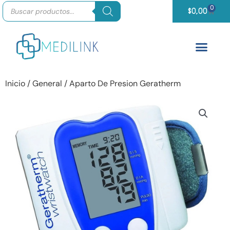
Búsqueda
Ir
0
Carrit
de
$
0,00
productos
al
contenido
Inicio
/
General
/ Aparto De Presion Geratherm